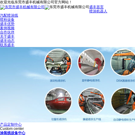
欢迎光临东莞市盛丰机械有限公司官方网站！
盛丰首页
喷涂机器人
汽配喷涂线
喷粉设备
盛丰优势
案例视频
合作伙伴
关于盛丰
盛丰动态
联系盛丰
产品定制中心
Custom center
涂装线设备中心