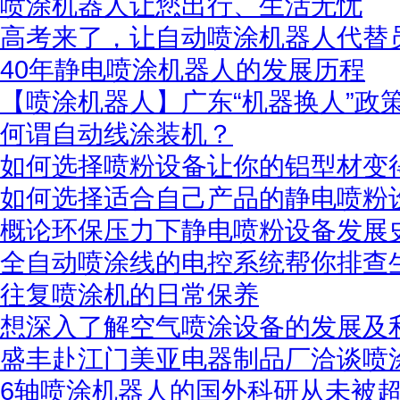
喷涂机器人让您出行、生活无忧
高考来了，让自动喷涂机器人代替
40年静电喷涂机器人的发展历程
【喷涂机器人】广东“机器换人”政
何谓自动线涂装机？
如何选择喷粉设备让你的铝型材变得
如何选择适合自己产品的静电喷粉
概论环保压力下静电喷粉设备发展
全自动喷涂线的电控系统帮你排查
往复喷涂机的日常保养
想深入了解空气喷涂设备的发展及
盛丰赴江门美亚电器制品厂洽谈喷
6轴喷涂机器人的国外科研从未被