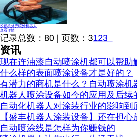
投影机外壳喷涂机器人
查看详情
记录总数：80 | 页数：3
1
2
3
资讯
现在连油漆自动喷涂机都可以帮助
什么样的表面喷涂设备才是好的？
有潜力的商机是什么？自动喷涂机
机器人喷涂设备如今的应用及后续
自动化机器人对涂装行业的影响到
【盛丰机器人涂装设备】还在担心
自动喷涂线是怎样为你赚钱的