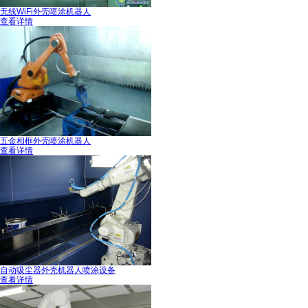
无线WiFi外壳喷涂机器人
查看详情
五金相框外壳喷涂机器人
查看详情
自动吸尘器外壳机器人喷涂设备
查看详情