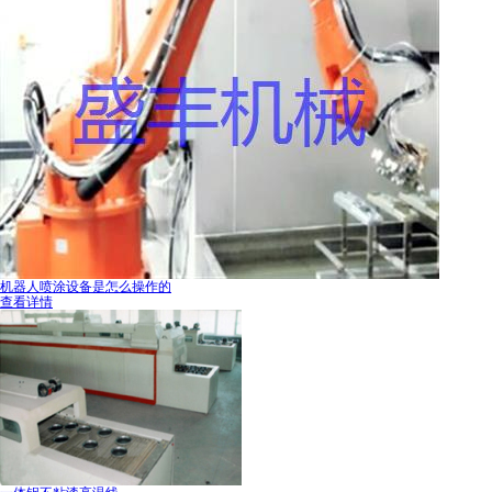
机器人喷涂设备是怎么操作的
查看详情