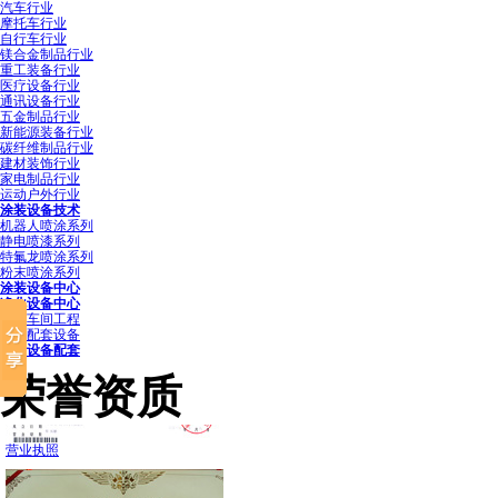
汽车行业
摩托车行业
自行车行业
镁合金制品行业
重工装备行业
医疗设备行业
通讯设备行业
五金制品行业
新能源装备行业
碳纤维制品行业
建材装饰行业
家电制品行业
运动户外行业
涂装设备技术
机器人喷涂系列
静电喷漆系列
特氟龙喷涂系列
粉末喷涂系列
涂装设备中心
净化设备中心
净化车间工程
净化配套设备
涂装设备配套
荣誉资质