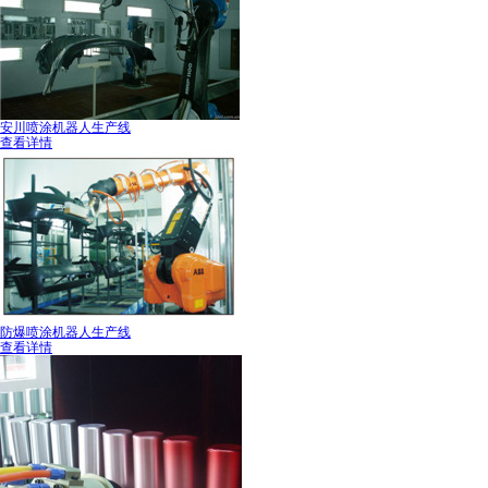
安川喷涂机器人生产线
查看详情
防爆喷涂机器人生产线
查看详情