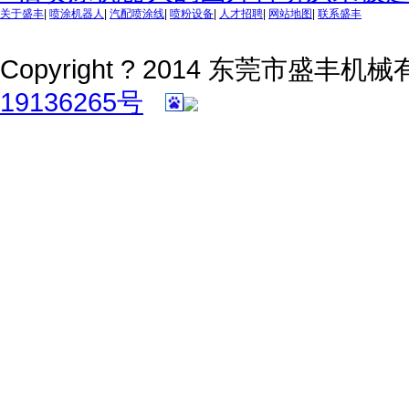
关于盛丰
|
喷涂机器人
|
汽配喷涂线
|
喷粉设备
|
人才招聘
|
网站地图
|
联系盛丰
Copyright ? 2014 东莞市盛丰机械有限
19136265号