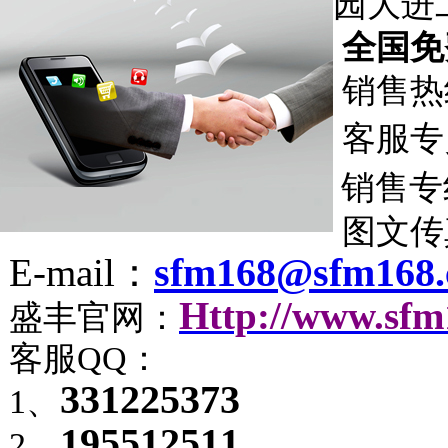
园大
进
全国免
销售热
客服专
销售专
图文传
sfm168@sfm168
E-mail：
Http://www.sf
盛丰官网：
客服QQ：
331225373
1
、
195512511
2
、