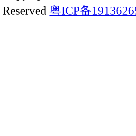
Reserved
粤ICP备191362